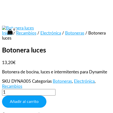
Ir
Botonera
Buscar
al
luces
producto
Botonera luces
contenido
cantidad
…
Inicio
/
Recambios
/
Electrónica
/
Botoneras
/ Botonera
luces
Botonera luces
13,20
€
Botonera de bocina, luces e intermitentes para Dynamite
SKU
DYNA005
Categorías
Botoneras
,
Electrónica
,
Recambios
Añadir al carrito