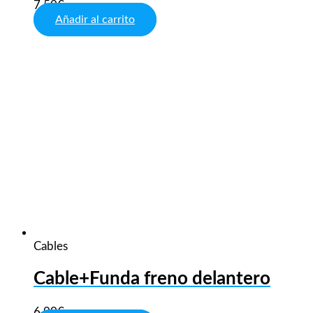
7,50
€
Añadir al carrito
Cables
Cable+Funda freno delantero
6,90
€