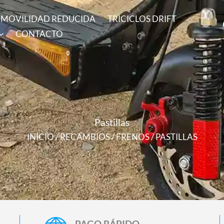
MOVILIDAD REDUCIDA
TRICICLOS DRIFT
CONTACTO
Pastillas
INICIO
/
RECAMBIOS
/
FRENOS
/ PASTILLAS
PAGO RÁPIDO