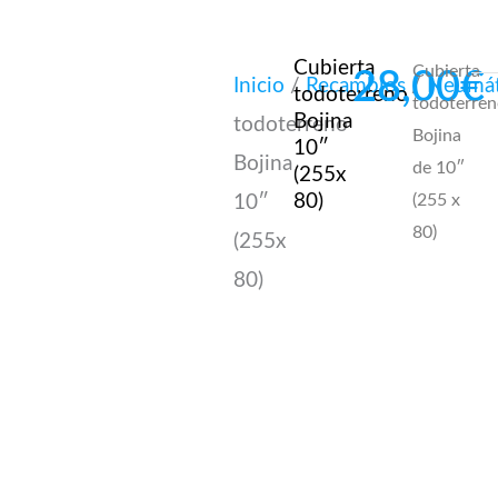
Cubierta
Cubierta
28,00
€
Inicio
/
Recambios
/
Neumát
todoterreno
todoterre
Bojina
todoterreno
Bojina
10″
Bojina
de 10″
(255x
80)
(255 x
10″
80)
(255x
80)