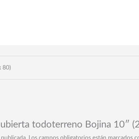
Calidad premium y con garantia
x 80)
Cubierta todoterreno Bojina 10″ (
 publicada.
Los campos obligatorios están marcados 