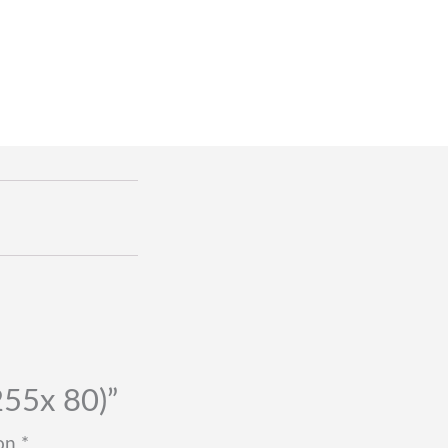
255x 80)”
con
*