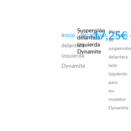
Suspensión
Brazo
17,25
€
Inicio
/
Recambios
/
Chasis
/
delantera
de
izquierda
delantera
suspensió
Dynamite
izquierda
delantera
lado
Dynamite
izquierdo
para
los
modelos
Dynamite