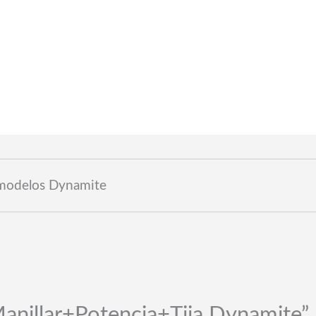
Calidad premium y con garantia
a modelos Dynamite
Manillar+Potencia+Tija Dynamite”