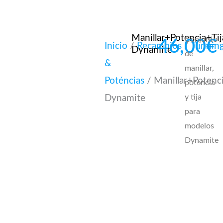
Manillar+Potencia+Tij
Conjunto
46,00
€
Inicio
/
Recambios
/
Tunnin
Dynamite
de
&
manillar,
Poténcias
/ Manillar+Potenci
potencia
y tija
Dynamite
para
modelos
Dynamite