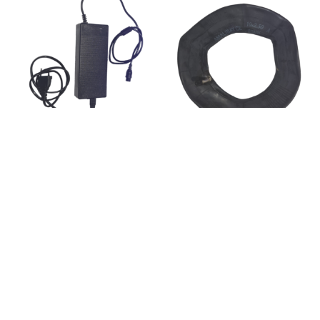
Cargadores
Cargador Bojina
Cámaras de aire
Dynamite
Cámara de aire 10″
50,00
€
7,50
€
Añadir al carrito
Añadir al carrito