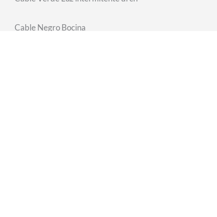
Cable Negro Bocina
Cable Púrpura Luz
TENEMOS MÁS
productos relacionados